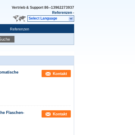
Vertrieb & Support
86--13962273937
Referenzen
-
Select Language
Referenzen
Suche
omatische
Kontakt
he Flaschen-
Kontakt