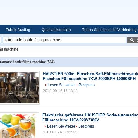
Fabrik-Ausflug
Qualitätskontrolle
Treten Sie mit uns in Verbindung
ling machine
tomatic bottle filling machine
(504)
HAUSTIER 500ml Flaschen-Saft-Füllmaschine-aut
Flaschen-Füllmaschine 7KW 2000BPH-10000BPH
Lesen Sie weiter
Bestpreis
2019-09-16 15:18:11
Elektrische gefahrene HAUSTIER Soda-automatisc
Füllmaschine 110V/220V/380V
Lesen Sie weiter
Bestpreis
2019-09-24 13:37:09