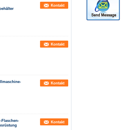
Kontakt
ehälter
Kontakt
üllmaschine-
Kontakt
-Flaschen-
Kontakt
usrüstung