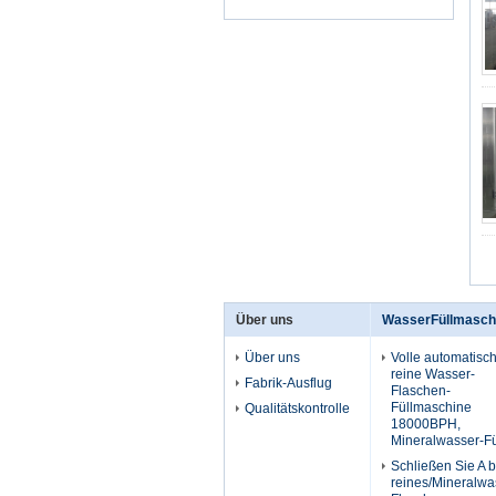
Über uns
WasserFüllmasch
Über uns
Volle automatisc
reine Wasser-
Fabrik-Ausflug
Flaschen-
Füllmaschine
Qualitätskontrolle
18000BPH,
Mineralwasser-Fü
Schließen Sie A b
reines/Mineralwa