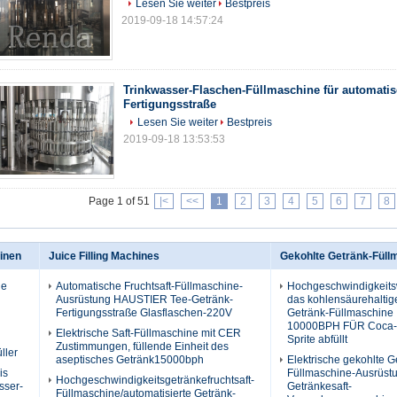
Lesen Sie weiter
Bestpreis
2019-09-18 14:57:24
Trinkwasser-Flaschen-Füllmaschine für automati
Fertigungsstraße
Lesen Sie weiter
Bestpreis
2019-09-18 13:53:53
Page 1 of 51
|<
<<
1
2
3
4
5
6
7
8
inen
Juice Filling Machines
Gekohlte Getränk-Füll
he
Automatische Fruchtsaft-Füllmaschine-
Hochgeschwindigkeits
Ausrüstung HAUSTIER Tee-Getränk-
das kohlensäurehaltig
Fertigungsstraße Glasflaschen-220V
Getränk-Füllmaschine
10000BPH FÜR Coca-
Elektrische Saft-Füllmaschine mit CER
Sprite abfüllt
Zustimmungen, füllende Einheit des
ller
aseptisches Getränk15000bph
Elektrische gekohlte G
is
Füllmaschine-Ausrüstu
Hochgeschwindigkeitsgetränkefruchtsaft-
sser-
Getränkesaft-
Füllmaschine/automatisierte Getränk-