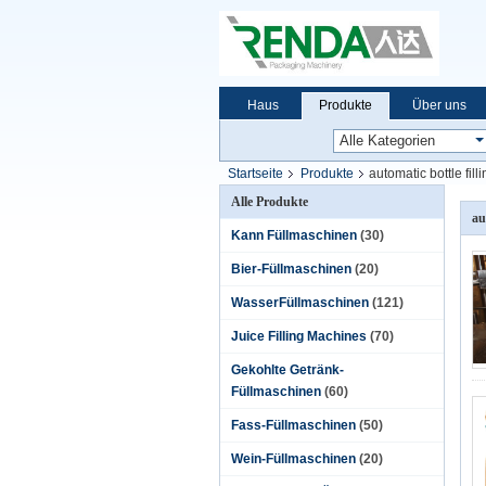
Haus
Produkte
Über uns
Unternehmensnachrichten
Startseite
Produkte
automatic bottle fil
Alle Produkte
au
Kann Füllmaschinen
(30)
Bier-Füllmaschinen
(20)
WasserFüllmaschinen
(121)
Juice Filling Machines
(70)
Gekohlte Getränk-
Füllmaschinen
(60)
Fass-Füllmaschinen
(50)
Wein-Füllmaschinen
(20)