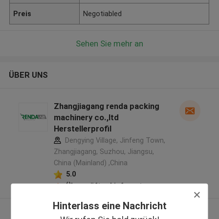
Preis
Negotiabled
Sehen Sie mehr an
ÜBER UNS
Zhangjiagang renda packing
machinery co.,ltd
Herstellerprofil
Dengying Village, Jinfeng Town,
Zhangjiagang, Suzhou, Jiangsu,
China (Mainland) ,China
5.0
Überprüfter Lieferant
Hinterlass eine Nachricht
Sehen Sie mehr an