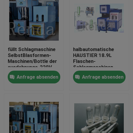
füllt Schlagmaschine
halbautomatische
SelbstBlasformen-
HAUSTIER 18.9L
Maschinen/Bottle der
Flaschen-
ausdehnungs-220V
Schlagmaschinen-
für HAUSTIER
Plastikblasen-
Anfrage absenden
Anfrage absenden
HAUSTIER Gebläse ab
Maschine
Haus
Produkte
Über uns