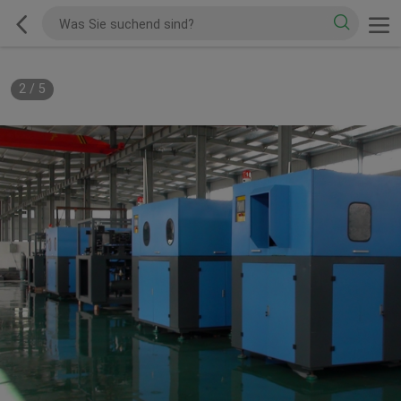
2
/
5