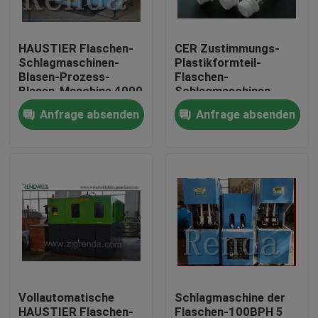
Fabrik-Ausflug
HAUSTIER Flaschen-
CER Zustimmungs-
Schlagmaschinen-
Plastikformteil-
Blasen-Prozess-
Flaschen-
Qualitätskontrolle
Blasen-Maschine 4000
Schlagmaschinen-
BPH
Verdrängung, die für
Anfrage absenden
Anfrage absenden
die Plastikflaschen-
Treten Sie mit uns in Verbindung
Herstellung formt
Fordern Sie ein Zitat
Company News
Kann Füllmaschinen
Vollautomatische
Schlagmaschine der
Bier-Füllmaschinen
HAUSTIER Flaschen-
Flaschen-100BPH 5