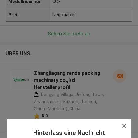
Modellnummer
CGF
Preis
Negotiabled
Sehen Sie mehr an
ÜBER UNS
Zhangjiagang renda packing
machinery co.,ltd
Herstellerprofil
Dengying Village, Jinfeng Town,
Zhangjiagang, Suzhou, Jiangsu,
China (Mainland) ,China
5.0
Überprüfter Lieferant
Hinterlass eine Nachricht