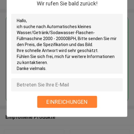
Sehen Sie mehr an
Wir rufen Sie bald zurück!
Erhalten Sie den besten Preis für
Automatisches kleines
Wasser/Getränk/Sodawasser-
Flaschen-Füllmaschine 2000 -
20000BPH
Fortsetzen
EINREICHUNGEN
Empfohlene Produkte