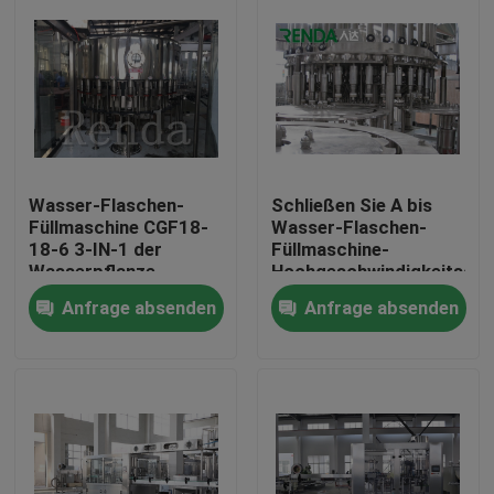
Wasser-Flaschen-
Schließen Sie A bis
Füllmaschine CGF18-
Wasser-Flaschen-
18-6 3-IN-1 der
Füllmaschine-
Wasserpflanze-
Hochgeschwindigkeitsdru
10000BPH
5000 Z automatisches
Anfrage absenden
Anfrage absenden
automatische
bph ab
Haus
Produkte
Über uns