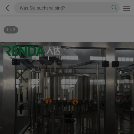
1
/
2