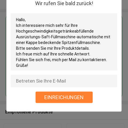
Sehen Sie mehr an
Wir rufen Sie bald zurück!
Erhalten Sie den besten Preis für
Hochgeschwindigkeitsgetränkea
bfüllende Ausrüstungs-Saft-
Füllmaschine-automatische mit
einer Kappe bedeckende
Spitzenfüllmaschine
Fortsetzen
EINREICHUNGEN
Empfohlene Produkte