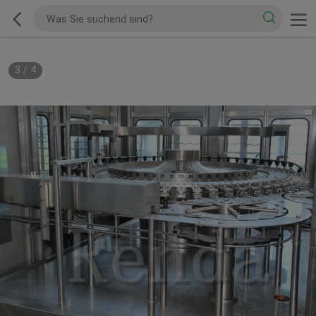
3
/
4