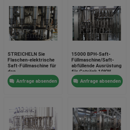
STREICHELN Sie
15000 BPH-Saft-
Flaschen-elektrische
Füllmaschine/Saft-
Saft-Füllmaschine für
abfüllende Ausrüstung
den
für Getränk 10KW
Fruchtsaft/Getränk,
Anfrage absenden
Anfrage absenden
die 3.2KW verpacken
Haus
Produkte
Über uns