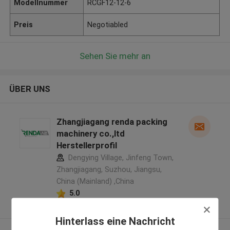
Modellnummer
RCGF12-12-6
Preis
Negotiabled
Sehen Sie mehr an
ÜBER UNS
Zhangjiagang renda packing
machinery co.,ltd
Herstellerprofil
Dengying Village, Jinfeng Town,
Zhangjiagang, Suzhou, Jiangsu,
China (Mainland) ,China
5.0
Überprüfter Lieferant
Hinterlass eine Nachricht