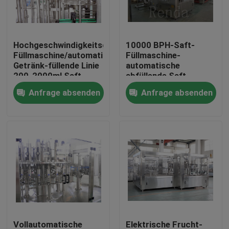
Fabrik-Ausflug
Hochgeschwindigkeitsgetränkefruchtsaft-
10000 BPH-Saft-
Füllmaschine/automatisierte
Füllmaschine-
Qualitätskontrolle
Getränk-füllende Linie
automatische
200-2000ml Saft-
abfüllende Saft-
Füller
Ausrüstung für
Anfrage absenden
Anfrage absenden
Treten Sie mit uns in Verbindung
Geschäft 3 in 1
Fordern Sie ein Zitat
Company News
Kann Füllmaschinen
Bier-Füllmaschinen
Vollautomatische
Elektrische Frucht-