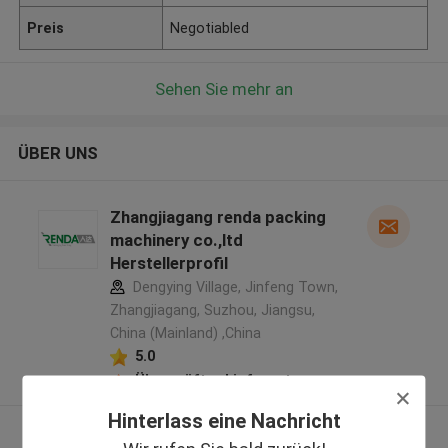
Preis
Negotiabled
Sehen Sie mehr an
ÜBER UNS
Zhangjiagang renda packing
machinery co.,ltd
Herstellerprofil
Dengying Village, Jinfeng Town,
Zhangjiagang, Suzhou, Jiangsu,
China (Mainland) ,China
5.0
Überprüfter Lieferant
Hinterlass eine Nachricht
Sehen Sie mehr an