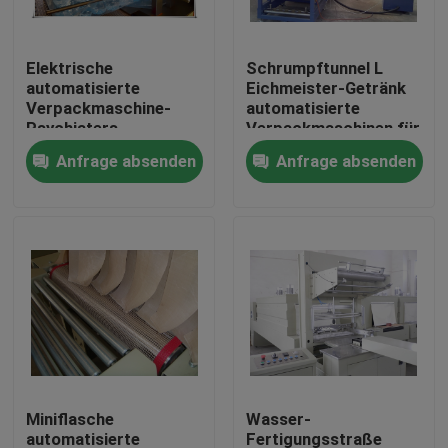
Fabrik-Ausflug
Elektrische
Schrumpftunnel L
automatisierte
Eichmeister-Getränk
Verpackmaschine-
automatisierte
Qualitätskontrolle
Psychiaters-
Verpackmaschinen für
Verpackungs-
HAUSTIER
Anfrage absenden
Anfrage absenden
Maschine für
Glasflasche 110V
Treten Sie mit uns in Verbindung
Getränkefüllende
Fertigungsstraße
Fordern Sie ein Zitat
Company News
Kann Füllmaschinen
Miniflasche
Wasser-
Bier-Füllmaschinen
automatisierte
Fertigungsstraße