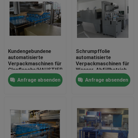
Kundengebundene
Schrumpffolie
automatisierte
automatisierte
Verpackmaschinen für
Verpackmaschinen für
Glasflasche/HAUSTIER
Wasser-Abfüllbetrieb-
füllen 16KW
Psychiaters-
Anfrage absenden
Anfrage absenden
220V/380V ab
Verpackungs-
Maschine CER-ISO
Haus
Produkte
Über uns