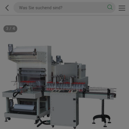
3
/
4