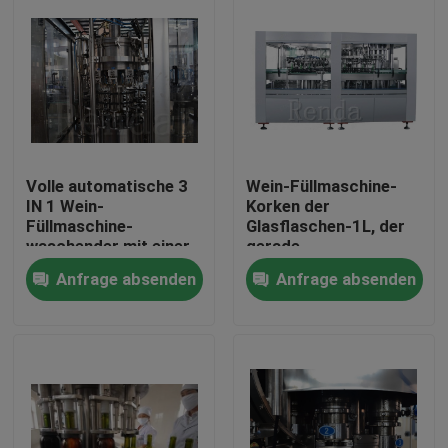
Volle automatische 3
Wein-Füllmaschine-
IN 1 Wein-
Korken der
Füllmaschine-
Glasflaschen-1L, der
waschender mit einer
gerade
Kappe bedeckender
Zwischenlagen-
Anfrage absenden
Anfrage absenden
Maschinerie-
Maschine mit einer
Getränkefertigungsstraße
Kappe bedeckt
Haus
110/220/380V
Produkte
Über uns