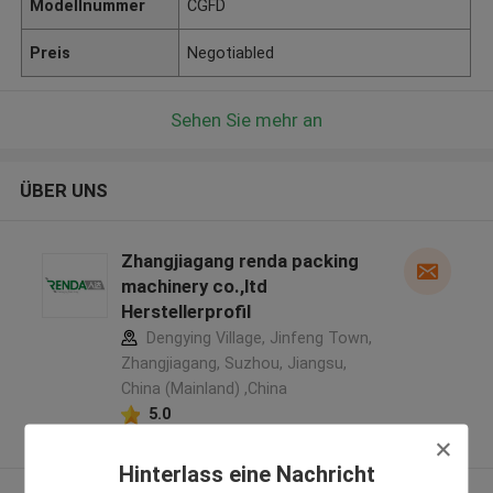
Modellnummer
CGFD
Preis
Negotiabled
Sehen Sie mehr an
ÜBER UNS
Zhangjiagang renda packing
machinery co.,ltd
Herstellerprofil
Dengying Village, Jinfeng Town,
Zhangjiagang, Suzhou, Jiangsu,
China (Mainland) ,China
5.0
Überprüfter Lieferant
Hinterlass eine Nachricht