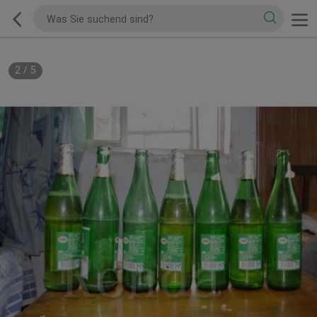
2
/
5