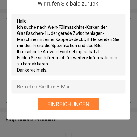
Sehen Sie mehr an
Wir rufen Sie bald zurück!
Erhalten Sie den besten Preis für
Wein-Füllmaschine-Korken der
Glasflaschen-1L, der gerade
Zwischenlagen-Maschine mit
einer Kappe bedeckt
Fortsetzen
EINREICHUNGEN
Empfohlene Produkte