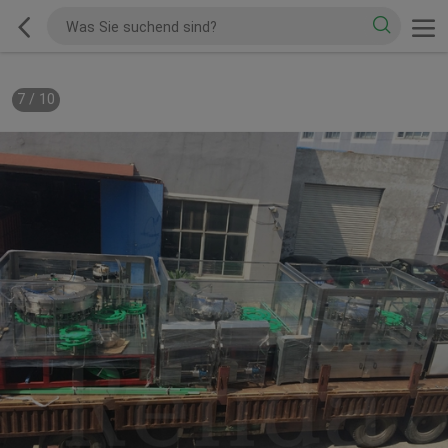
7
/
10