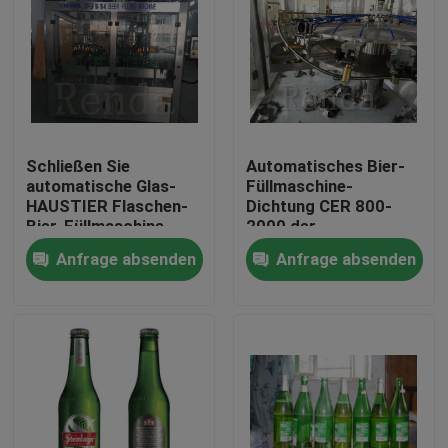
Schließen Sie
Automatisches Bier-
automatische Glas-
Füllmaschine-
HAUSTIER Flaschen-
Dichtung CER 800-
Bier-Füllmaschine-
2000 der
Fertigungsstraße-
Glasflaschen-
Anfrage absenden
Anfrage absenden
isobaren Druck ab
CGFD12-12-6 füllend
Haus
Produkte
Über uns