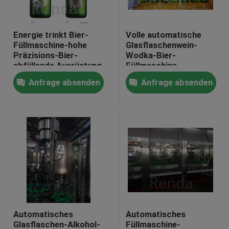
Fabrik-Ausflug
Energie trinkt Bier-
Volle automatische
Füllmaschine-hohe
Glasflaschenwein-
Präzisions-Bier-
Wodka-Bier-
Qualitätskontrolle
abfüllende Ausrüstung
Füllmaschine
elektrisch
Anfrage absenden
Anfrage absenden
Treten Sie mit uns in Verbindung
Fordern Sie ein Zitat
Company News
Kann Füllmaschinen
Automatisches
Automatisches
Bier-Füllmaschinen
Glasflaschen-Alkohol-
Füllmaschine-