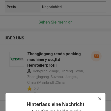
Preis
Negotiabled
Sehen Sie mehr an
ÜBER UNS
Zhangjiagang renda packing
machinery co.,ltd
Herstellerprofil
Dengying Village, Jinfeng Town,
Zhangjiagang, Suzhou, Jiangsu,
China (Mainland) ,China
5.0
Überprüfter Lieferant
Hinterlass eine Nachricht
Sehen Sie mehr an